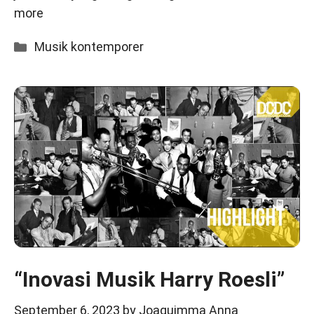
more
Categories
Musik kontemporer
“Inovasi Musik Harry Roesli”
September 6, 2023
by
Joaquimma Anna