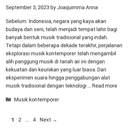
September 3, 2023
by
Joaquimma Anna
Sebelum: Indonesia, negara yang kaya akan
budaya dan seni, telah menjadi tempat lahir bagi
banyak bentuk musik tradisional yang indah.
Tetapi dalam beberapa dekade terakhir, perjalanan
eksplorasi musik kontemporer telah mengambil
alih panggung musik di tanah air ini dengan
kekuatan dan keunikan yang luar biasa. Dari
eksperimen suara hingga penggabungan alat
musik tradisional dengan teknologi …
Read more
Categories
Musik kontemporer
Page
Page
Page
1
2
…
4
Next
→