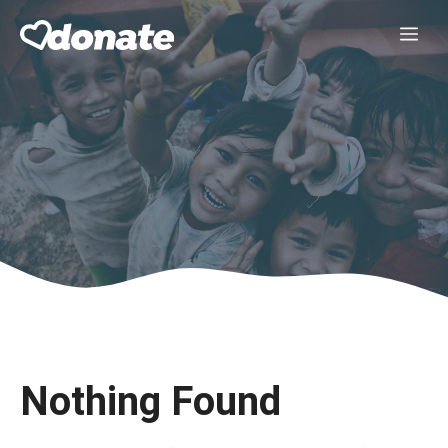
Skip
Me
to
content
Nothing Found