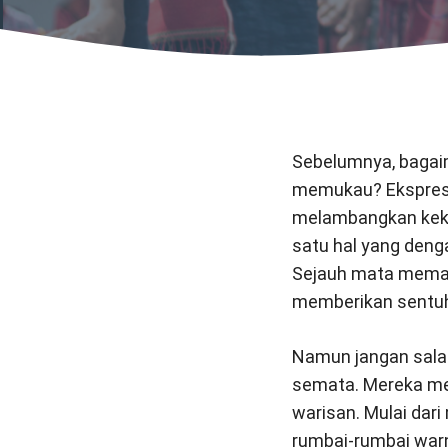
Sebelumnya, bagai
memukau? Ekspresi
melambangkan kekay
satu hal yang deng
Sejauh mata meman
memberikan sentuha
Namun jangan salah
semata. Mereka me
warisan. Mulai dari
rumbai-rumbai warn