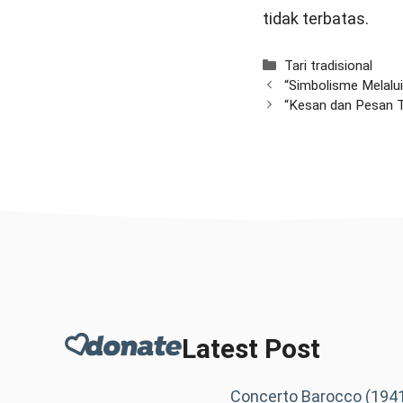
tidak terbatas.
Categories
Tari tradisional
“Simbolisme Melalui
“Kesan dan Pesan T
Latest Post
Concerto Barocco (1941