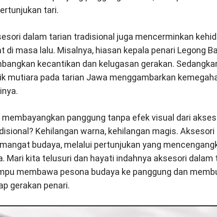
ertunjukan tari.
sesori dalam tarian tradisional juga mencerminkan kehi
t di masa lalu. Misalnya, hiasan kepala penari Legong B
bangkan kecantikan dan kelugasan gerakan. Sedangkan
k mutiara pada tarian Jawa menggambarkan kemegahan
inya.
a membayangkan panggung tanpa efek visual dari akses
adisional? Kehilangan warna, kehilangan magis. Aksesori
angat budaya, melalui pertunjukan yang mencengangk
. Mari kita telusuri dan hayati indahnya aksesori dalam ta
mpu membawa pesona budaya ke panggung dan membua
ap gerakan penari.