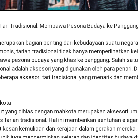
 Tari Tradisional: Membawa Pesona Budaya ke Panggun
 merupakan bagian penting dari kebudayaan suatu negara
onis, tarian tradisional tidak hanya memperlihatkan kein
a pesona budaya yang khas ke panggung. Salah satu
onal adalah aksesori yang digunakan oleh para penari. Dal
eberapa aksesori tari tradisional yang menarik dan me
hkota
ut yang dihias dengan mahkota merupakan aksesori u
is tarian tradisional. Hal ini memberikan sentuhan eleg
t kesan kemuliaan dan kerajaan dalam gerakan mereka
ik juga mencerminkan sejarah dan identitas budaya da