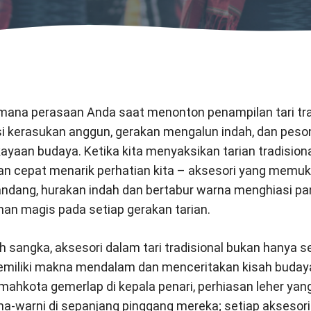
mana perasaan Anda saat menonton penampilan tari tra
 kerasukan anggun, gerakan mengalun indah, dan peso
aan budaya. Ketika kita menyaksikan tarian tradisional
an cepat menarik perhatian kita – aksesori yang memuk
dang, hurakan indah dan bertabur warna menghiasi pa
n magis pada setiap gerakan tarian.
 sangka, aksesori dalam tari tradisional bukan hanya s
miliki makna mendalam dan menceritakan kisah buday
 mahkota gemerlap di kepala penari, perhiasan leher yang
a-warni di sepanjang pinggang mereka; setiap aksesori