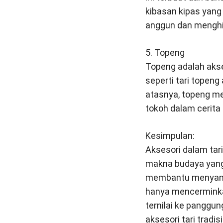
kibasan kipas yan
anggun dan menghi
5. Topeng
Topeng adalah akse
seperti tari topen
atasnya, topeng m
tokoh dalam cerita 
Kesimpulan:
Aksesori dalam tari
makna budaya yang
membantu menyampai
hanya mencerminka
ternilai ke panggu
aksesori tari trad