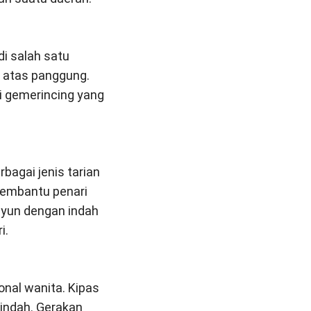
di salah satu
i atas panggung.
yi gemerincing yang
agai jenis tarian
membantu penari
ayun dengan indah
i.
onal wanita. Kipas
 indah. Gerakan