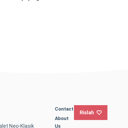
Contact
Rislah
About
let Neo-Klasik
Us