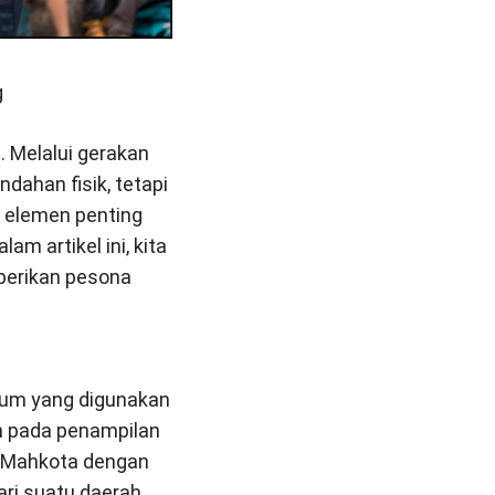
g
. Melalui gerakan
dahan fisik, tetapi
 elemen penting
am artikel ini, kita
mberikan pesona
mum yang digunakan
an pada penampilan
. Mahkota dengan
ri suatu daerah.