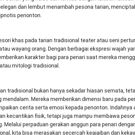
g elegan dan lembut menambah pesona tarian, mencipt
pnotis penonton.
sori khas pada tarian tradisional teater atau seni pert
g atau wayang orang. Dengan berbagai ekspresi wajah yan
emberikan karakter bagi para penari saat mereka meng
atau mitologi tradisional.
an tradisional bukan hanya sekadar hiasan semata, teta
 mendalam. Mereka memberikan dimensi baru pada per
kan cerita serta emosi kepada penonton. Indahnya ak
n kecantikan fisik, tetapi juga mampu membawa peson
ng. Melalui perpaduan gerakan anggun para penari denga
isional, kita bisa merasakan secercah keajaiban dan kek