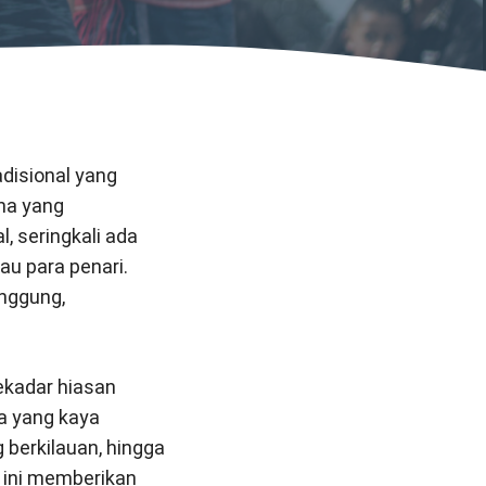
disional yang
na yang
, seringkali ada
au para penari.
nggung,
ekadar hiasan
a yang kaya
 berkilauan, hingga
 ini memberikan