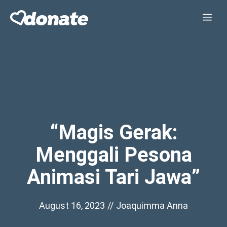
Skip
Me
to
content
“Magis Gerak:
Menggali Pesona
Animasi Tari Jawa”
August 16, 2023
//
Joaquimma Anna