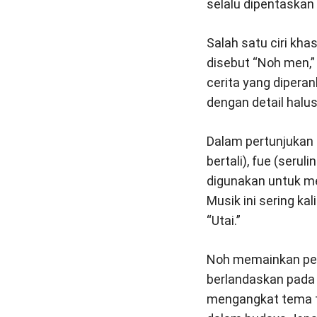
selalu dipentaskan
Salah satu ciri kh
disebut “Noh men,”
cerita yang dipera
dengan detail halu
Dalam pertunjukan 
bertali), fue (seru
digunakan untuk m
Musik ini sering k
“Utai.”
Noh memainkan pera
berlandaskan pada c
mengangkat tema t