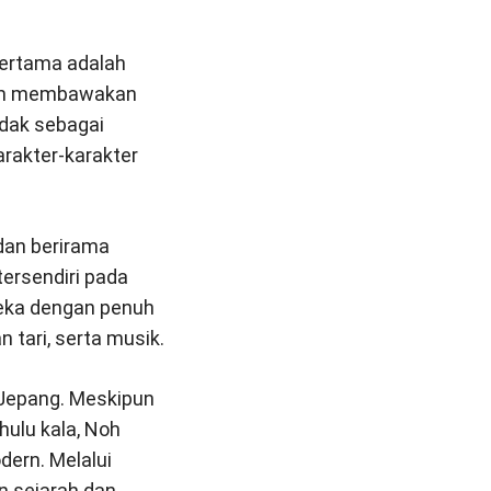
Pertama adalah
alam membawakan
ndak sebagai
arakter-karakter
dan berirama
ersendiri pada
ereka dengan penuh
tari, serta musik.
g Jepang. Meskipun
hulu kala, Noh
ern. Melalui
 sejarah dan