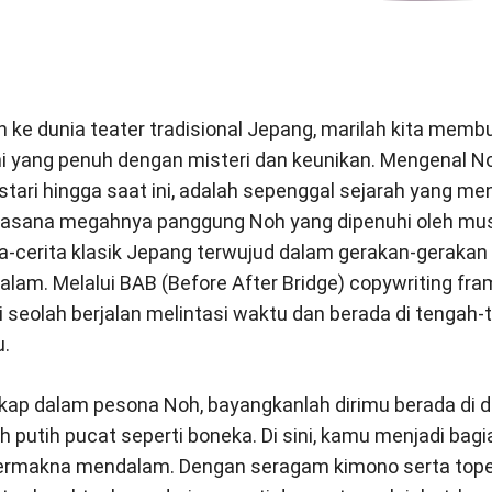
e dunia teater tradisional Jepang, marilah kita memb
 yang penuh dengan misteri dan keunikan. Mengenal No
tari hingga saat ini, adalah sepenggal sejarah yang me
asana megahnya panggung Noh yang dipenuhi oleh musi
ta-cerita klasik Jepang terwujud dalam gerakan-gerakan
am. Melalui BAB (Before After Bridge) copywriting fra
seolah berjalan melintasi waktu dan berada di tengah-
.
ap dalam pesona Noh, bayangkanlah dirimu berada di d
 putih pucat seperti boneka. Di sini, kamu menjadi bagia
ermakna mendalam. Dengan seragam kimono serta tope