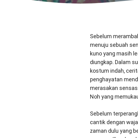
Sebelum merambah k
menuju sebuah seni
kuno yang masih les
diungkap. Dalam su
kostum indah, ceri
penghayatan mendal
merasakan sensasi 
Noh yang memukau
Sebelum terperangk
cantik dengan wajah
zaman dulu yang b