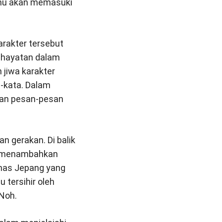
kamu akan memasuki
arakter tersebut
nghayatan dalam
 jiwa karakter
-kata. Dalam
kan pesan-pesan
 gerakan. Di balik
ng menambahkan
khas Jepang yang
 tersihir oleh
Noh.