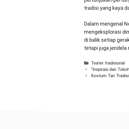
tradisi yang kaya d
Dalam mengenal Noh
mengeksplorasi di
di balik setiap ger
tetapi juga jende
Categories
Teater tradisional
“Inspirasi dari Tok
Kostum Tari Tradis