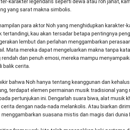
er-karakter legendaris seperti dewa atau roh jahat, 
ang yang sarat makna simbolis.
nampilan para aktor Noh yang menghidupkan karakter-k
k tertandingi, kau akan tersadar betapa pentingnya pe
n-gerakan lembut dan perlahan menggambarkan perasaan
ail. Mata mereka dapat mengeluarkan makna tanpa kata
ng rendah dan penuh emosi, mereka mampu menyampai
 balik cerita.
ikir bahwa Noh hanya tentang keanggunan dan kehalusan
ng, terdapat elemen permainan musik tradisional ya
ada pertunjukan ini. Dengarlah suara biwa, alat musik 
 cerita dengan nada-nada melankolis. Atau biarkan dirimu
g menggambarkan suasana mistis dan magis dari dunia 