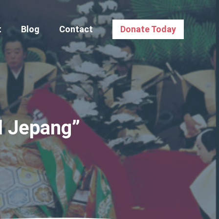
t
Blog
Contact
Donate Today
l Jepang”