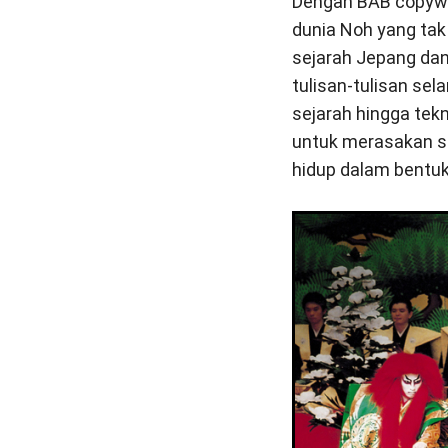
Dengan BAB copywri
dunia Noh yang ta
sejarah Jepang da
tulisan-tulisan sel
sejarah hingga tekn
untuk merasakan se
hidup dalam bentuk 