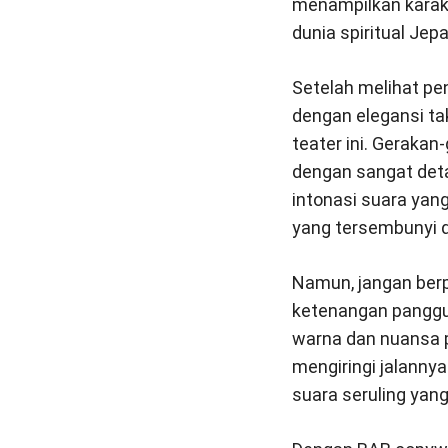
menampilkan karakt
dunia spiritual Jep
Setelah melihat pe
dengan elegansi ta
teater ini. Geraka
dengan sangat det
intonasi suara ya
yang tersembunyi di
Namun, jangan berp
ketenangan panggu
warna dan nuansa p
mengiringi jalannya
suara seruling yan