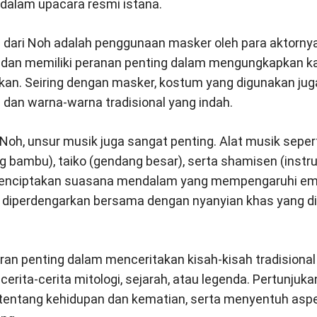
 dalam upacara resmi istana.
as dari Noh adalah penggunaan masker oleh para aktornya
 dan memiliki peranan penting dalam mengungkapkan k
nkan. Seiring dengan masker, kostum yang digunakan ju
s dan warna-warna tradisional yang indah.
Noh, unsur musik juga sangat penting. Alat musik seper
ling bambu), taiko (gendang besar), serta shamisen (instr
enciptakan suasana mendalam yang mempengaruhi em
ali diperdengarkan bersama dengan nyanyian khas yang d
n penting dalam menceritakan kisah-kisah tradisional 
erita-cerita mitologi, sejarah, atau legenda. Pertunjukan 
entang kehidupan dan kematian, serta menyentuh aspek