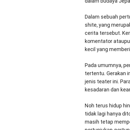
dalam budaya Jepa
Dalam sebuah pertu
shite, yang merup
cerita tersebut. K
komentator ataupun 
kecil yang member
Pada umumnya, pert
tertentu. Gerakan 
jenis teater ini. P
kesadaran dan kean
Noh terus hidup hi
tidak lagi hanya di
masih tetap mempe
pertunjukan-pertu