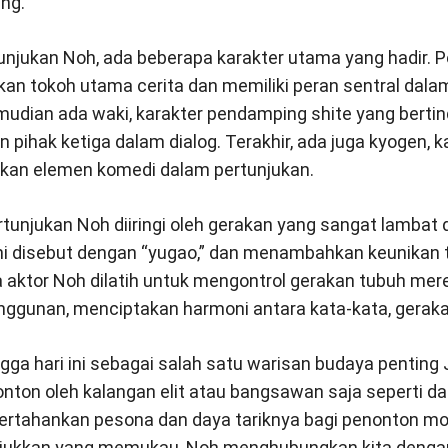
ng.
njukan Noh, ada beberapa karakter utama yang hadir. 
akan tokoh utama cerita dan memiliki peran sentral d
emudian ada waki, karakter pendamping shite yang berti
pihak ketiga dalam dialog. Terakhir, ada juga kyogen, k
ikan elemen komedi dalam pertunjukan.
unjukan Noh diiringi oleh gerakan yang sangat lambat 
ini disebut dengan “yugao,” dan menambahkan keunikan t
ara aktor Noh dilatih untuk mengontrol gerakan tubuh m
ggunan, menciptakan harmoni antara kata-kata, gerakan 
ngga hari ini sebagai salah satu warisan budaya pentin
tonton oleh kalangan elit atau bangsawan saja seperti da
rtahankan pesona dan daya tariknya bagi penonton mod
njukkan yang memukau, Noh menghubungkan kita dengan