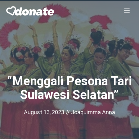
Skip
Me
to
content
“Menggali Pesona Tari
Sulawesi Selatan”
August 13, 2023
//
Joaquimma Anna