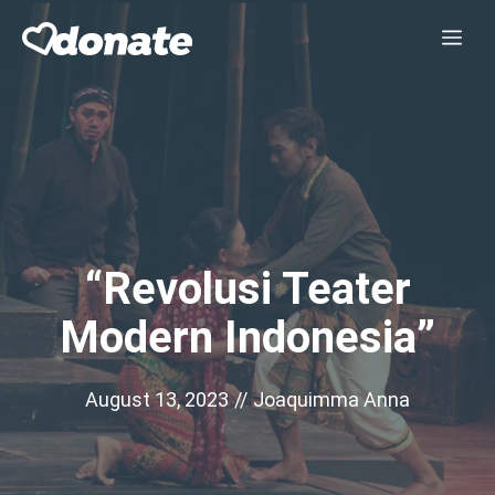
Skip
Me
to
content
“Revolusi Teater
Modern Indonesia”
August 13, 2023
//
Joaquimma Anna