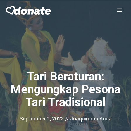
Skip
Me
to
content
Tari Beraturan:
Mengungkap Pesona
Tari Tradisional
September 1, 2023
//
Joaquimma Anna